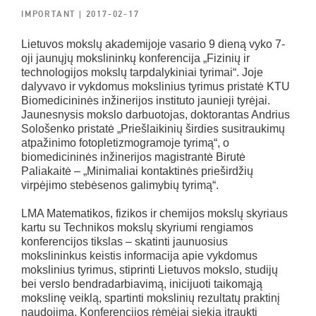
IMPORTANT
| 2017-02-17
Lietuvos mokslų akademijoje vasario 9 dieną vyko 7-
oji jaunųjų mokslininkų konferencija „Fizinių ir
technologijos mokslų tarpdalykiniai tyrimai“. Joje
dalyvavo ir vykdomus mokslinius tyrimus pristatė KTU
Biomedicininės inžinerijos instituto jaunieji tyrėjai.
Jaunesnysis mokslo darbuotojas, doktorantas Andrius
Sološenko pristatė „Priešlaikinių širdies susitraukimų
atpažinimo fotopletizmogramoje tyrimą“, o
biomedicininės inžinerijos magistrantė Birutė
Paliakaitė – „Minimaliai kontaktinės prieširdžių
virpėjimo stebėsenos galimybių tyrimą“.
LMA Matematikos, fizikos ir chemijos mokslų skyriaus
kartu su Technikos mokslų skyriumi rengiamos
konferencijos tikslas – skatinti jaunuosius
mokslininkus keistis informacija apie vykdomus
mokslinius tyrimus, stiprinti Lietuvos mokslo, studijų
bei verslo bendradarbiavimą, inicijuoti taikomąją
mokslinę veiklą, spartinti mokslinių rezultatų praktinį
naudojimą. Konferencijos rėmėjai siekia įtraukti