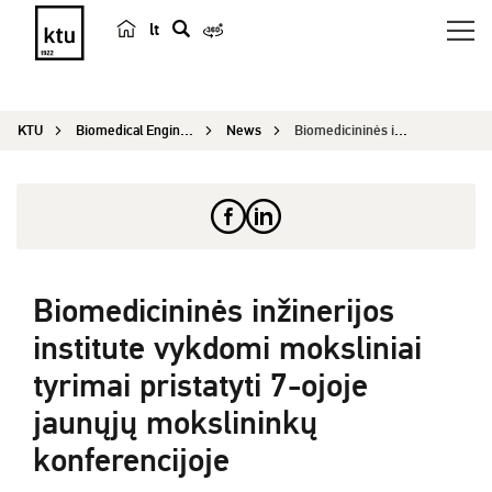
lt
s
e
a
KTU
Biomedical Engineering Institute
News
Biomedicininės inžinerijos institute vykdomi mok...
r
c
h
Biomedicininės inžinerijos
institute vykdomi moksliniai
tyrimai pristatyti 7-ojoje
jaunųjų mokslininkų
konferencijoje