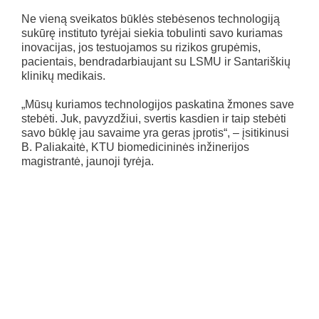
Ne vieną sveikatos būklės stebėsenos technologiją
sukūrę instituto tyrėjai siekia tobulinti savo kuriamas
inovacijas, jos testuojamos su rizikos grupėmis,
pacientais, bendradarbiaujant su LSMU ir Santariškių
klinikų medikais.
„Mūsų kuriamos technologijos paskatina žmones save
stebėti. Juk, pavyzdžiui, svertis kasdien ir taip stebėti
savo būklę jau savaime yra geras įprotis“, – įsitikinusi
B. Paliakaitė, KTU biomedicininės inžinerijos
magistrantė, jaunoji tyrėja.