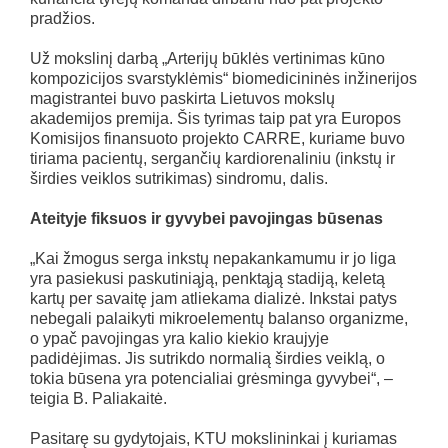
pradžios.
Už mokslinį darbą „Arterijų būklės vertinimas kūno
kompozicijos svarstyklėmis“ biomedicininės inžinerijos
magistrantei buvo paskirta Lietuvos mokslų
akademijos premija. Šis tyrimas taip pat yra Europos
Komisijos finansuoto projekto CARRE, kuriame buvo
tiriama pacientų, sergančių kardiorenaliniu (inkstų ir
širdies veiklos sutrikimas) sindromu, dalis.
Ateityje fiksuos ir gyvybei pavojingas būsenas
„Kai žmogus serga inkstų nepakankamumu ir jo liga
yra pasiekusi paskutiniąją, penktąją stadiją, keletą
kartų per savaitę jam atliekama dializė. Inkstai patys
nebegali palaikyti mikroelementų balanso organizme,
o ypač pavojingas yra kalio kiekio kraujyje
padidėjimas. Jis sutrikdo normalią širdies veiklą, o
tokia būsena yra potencialiai grėsminga gyvybei“, –
teigia B. Paliakaitė.
Pasitarę su gydytojais, KTU mokslininkai į kuriamas