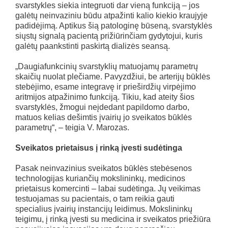
svarstykles siekia integruoti dar vieną funkciją – jos
galėtų neinvaziniu būdu atpažinti kalio kiekio kraujyje
padidėjimą. Aptikus šią patologinę būseną, svarstyklės
siųstų signalą pacientą prižiūrinčiam gydytojui, kuris
galėtų paankstinti paskirtą dializės seansą.
„Daugiafunkcinių svarstyklių matuojamų parametrų
skaičių nuolat plečiame. Pavyzdžiui, be arterijų būklės
stebėjimo, esame integravę ir prieširdžių virpėjimo
aritmijos atpažinimo funkciją. Tikiu, kad ateity šios
svarstyklės, žmogui neįdedant papildomo darbo,
matuos kelias dešimtis įvairių jo sveikatos būklės
parametrų“, – teigia V. Marozas.
Sveikatos prietaisus į rinką įvesti sudėtinga
Pasak neinvazinius sveikatos būklės stebėsenos
technologijas kuriančių mokslininkų, medicinos
prietaisus komercinti – labai sudėtinga. Jų veikimas
testuojamas su pacientais, o tam reikia gauti
specialius įvairių instancijų leidimus. Mokslininkų
teigimu, į rinką įvesti su medicina ir sveikatos priežiūra