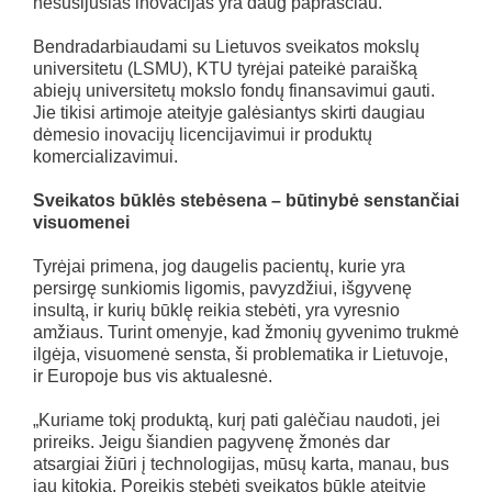
nesusijusias inovacijas yra daug paprasčiau.
Bendradarbiaudami su Lietuvos sveikatos mokslų
universitetu (LSMU), KTU tyrėjai pateikė paraišką
abiejų universitetų mokslo fondų finansavimui gauti.
Jie tikisi artimoje ateityje galėsiantys skirti daugiau
dėmesio inovacijų licencijavimui ir produktų
komercializavimui.
Sveikatos būklės stebėsena – būtinybė senstančiai
visuomenei
Tyrėjai primena, jog daugelis pacientų, kurie yra
persirgę sunkiomis ligomis, pavyzdžiui, išgyvenę
insultą, ir kurių būklę reikia stebėti, yra vyresnio
amžiaus. Turint omenyje, kad žmonių gyvenimo trukmė
ilgėja, visuomenė sensta, ši problematika ir Lietuvoje,
ir Europoje bus vis aktualesnė.
„Kuriame tokį produktą, kurį pati galėčiau naudoti, jei
prireiks. Jeigu šiandien pagyvenę žmonės dar
atsargiai žiūri į technologijas, mūsų karta, manau, bus
jau kitokia. Poreikis stebėti sveikatos būklę ateityje