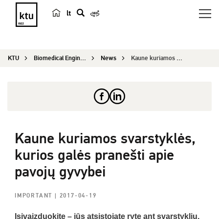
lt
s
e
a
KTU
Biomedical Engineering Institute
News
Kaune kuriamos svarstyklės, kurios galės pranešt...
r
c
h
Kaune kuriamos svarstyklės,
kurios galės pranešti apie
pavojų gyvybei
IMPORTANT
| 2017-04-19
Įsivaizduokite – jūs atsistojate ryte ant svarstyklių,