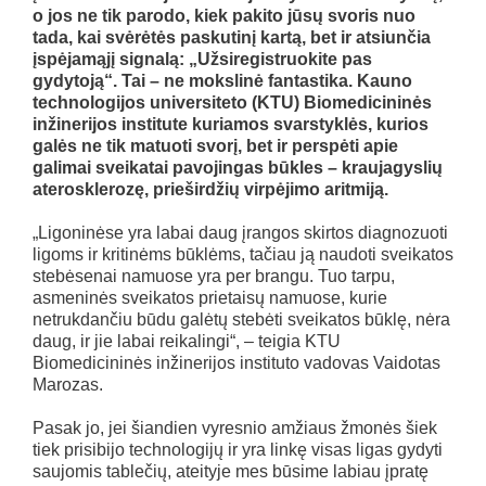
o jos ne tik parodo, kiek pakito jūsų svoris nuo
tada, kai svėrėtės paskutinį kartą, bet ir atsiunčia
įspėjamąjį signalą: „Užsiregistruokite pas
gydytoją“. Tai – ne mokslinė fantastika. Kauno
technologijos universiteto (KTU) Biomedicininės
inžinerijos institute kuriamos svarstyklės, kurios
galės ne tik matuoti svorį, bet ir perspėti apie
galimai sveikatai pavojingas būkles – kraujagyslių
aterosklerozę, prieširdžių virpėjimo aritmiją.
„Ligoninėse yra labai daug įrangos skirtos diagnozuoti
ligoms ir kritinėms būklėms, tačiau ją naudoti sveikatos
stebėsenai namuose yra per brangu. Tuo tarpu,
asmeninės sveikatos prietaisų namuose, kurie
netrukdančiu būdu galėtų stebėti sveikatos būklę, nėra
daug, ir jie labai reikalingi“, – teigia KTU
Biomedicininės inžinerijos instituto vadovas Vaidotas
Marozas.
Pasak jo, jei šiandien vyresnio amžiaus žmonės šiek
tiek prisibijo technologijų ir yra linkę visas ligas gydyti
saujomis tablečių, ateityje mes būsime labiau įpratę