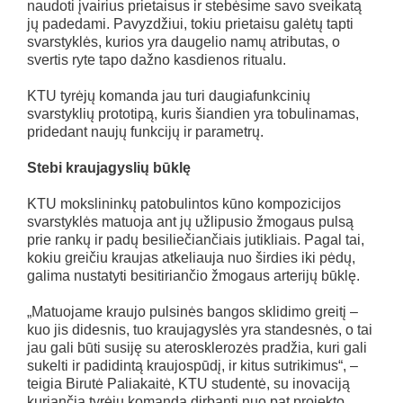
naudoti įvairius prietaisus ir stebėsime savo sveikatą
jų padedami. Pavyzdžiui, tokiu prietaisu galėtų tapti
svarstyklės, kurios yra daugelio namų atributas, o
svertis ryte tapo dažno kasdienos ritualu.
KTU tyrėjų komanda jau turi daugiafunkcinių
svarstyklių prototipą, kuris šiandien yra tobulinamas,
pridedant naujų funkcijų ir parametrų.
Stebi kraujagyslių būklę
KTU mokslininkų patobulintos kūno kompozicijos
svarstyklės matuoja ant jų užlipusio žmogaus pulsą
prie rankų ir padų besiliečiančiais jutikliais. Pagal tai,
kokiu greičiu kraujas atkeliauja nuo širdies iki pėdų,
galima nustatyti besitiriančio žmogaus arterijų būklę.
„Matuojame kraujo pulsinės bangos sklidimo greitį –
kuo jis didesnis, tuo kraujagyslės yra standesnės, o tai
jau gali būti susiję su aterosklerozės pradžia, kuri gali
sukelti ir padidintą kraujospūdį, ir kitus sutrikimus“, –
teigia Birutė Paliakaitė, KTU studentė, su inovaciją
kuriančia tyrėjų komanda dirbanti nuo pat projekto