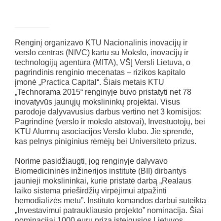
Renginį organizavo KTU Nacionalinis inovacijų ir
verslo centras (NIVC) kartu su Mokslo, inovacijų ir
technologijų agentūra (MITA), VŠĮ Versli Lietuva, o
pagrindinis renginio mecenatas – rizikos kapitalo
įmonė „Practica Capital“. Šiais metais KTU
„Technorama 2015“ renginyje buvo pristatyti net 78
inovatyvūs jaunųjų mokslininkų projektai. Visus
parodoje dalyvavusius darbus vertino net 3 komisijos:
Pagrindinė (verslo ir mokslo atstovai), Investuotojų, bei
KTU Alumnų asociacijos Verslo klubo. Jie sprendė,
kas pelnys piniginius rėmėjų bei Universiteto prizus.
Norime pasidžiaugti, jog renginyje dalyvavo
Biomedicininės inžinerijos institute (BII) dirbantys
jaunieji mokslininkai, kurie pristatė darbą „Realaus
laiko sistema prieširdžių virpėjimui atpažinti
hemodializės metu”. Instituto komandos darbui suteikta
„Investavimui patraukliausio projekto” nominacija. Šiai
nominacijai 1000 eurų prizą įsteigusios Lietuvos