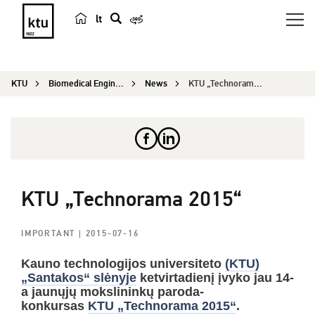
lt
s
e
a
KTU
Biomedical Engineering Institute
News
KTU „Technorama 2015“
r
c
h
KTU „Technorama 2015“
IMPORTANT
| 2015-07-16
Kauno technologijos universiteto
(KTU)
„Santakos“ slėnyje
ketvirtadienį įvyko jau 14-
a jaunųjų mokslininkų paroda-
konkursas
KTU „Technorama 2015“
.