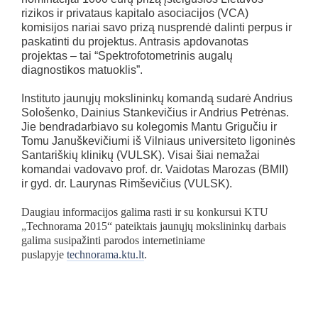
rizikos ir privataus kapitalo asociacijos (VCA)
komisijos nariai savo prizą nusprendė dalinti perpus ir
paskatinti du projektus. Antrasis apdovanotas
projektas – tai “Spektrofotometrinis augalų
diagnostikos matuoklis”.
Instituto jaunųjų mokslininkų komandą sudarė Andrius
Sološenko, Dainius Stankevičius ir Andrius Petrėnas.
Jie bendradarbiavo su kolegomis Mantu Grigučiu ir
Tomu Januškevičiumi iš Vilniaus universiteto ligoninės
Santariškių klinikų (VULSK). Visai šiai nemažai
komandai vadovavo prof. dr. Vaidotas Marozas (BMII)
ir gyd. dr. Laurynas Rimševičius (VULSK).
Daugiau informacijos galima rasti ir su konkursui KTU
„Technorama 2015“ pateiktais jaunųjų mokslininkų darbais
galima susipažinti parodos internetiniame
puslapyje
technorama.ktu.lt
.